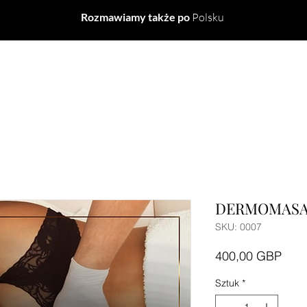
Rozmawiamy także po
Polsku
EP
ZABIEGI
CENNIK
KURSY CPD
KURSY 
DERMOMAS
SKU: 0007
Cen
400,00 GBP
Sztuk
*