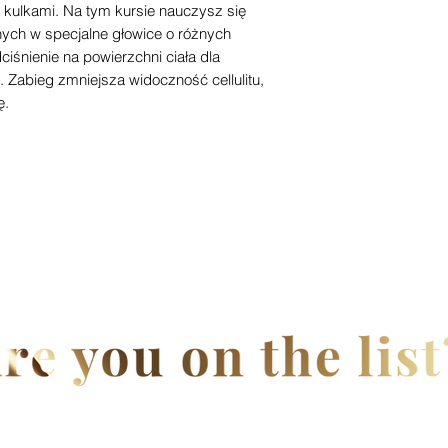
kulkami. Na tym kursie nauczysz się
Praca na modela
ych w specjalne głowice o różnych
Być w stanie zap
iśnienie na powierzchni ciała dla
pooperacyjnej dla
. Zabieg zmniejsza widoczność cellulitu,
ę.
Dołącz, aby uzyskać ekskluzywne oferty i rabaty