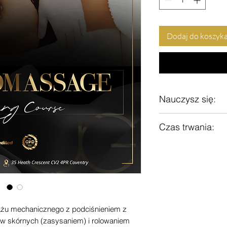
Dodaj do koszyk
Nauczysz się:
Zdrowie i bezpie
Czas trwania:
Odpowiednia anato
Procedury konsul
Jest to 1-dniowy oso
Wymagane produkt
Znajomość ustaw
Poznaj przeciwwsk
ograniczają wyk
Działania przeci
Zaburzenia skóry 
żu mechanicznego z podciśnieniem z
Korzyści i efekt
w skórnych (zasysaniem) i rolowaniem
Pokaz zabiegu d